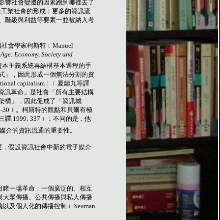
影響社會變遷的因素跑到哪裡去了
後工業社會的形成；更多的資訊流
、階級與利益等要素一並被納入考
國社會學家柯斯特﹝
Manuel
 Age: Economy, Society and
資本主義系統再結構基本過程的手
式」，因此形成一個無法分割的資
tional capitalism
﹞﹝夏鑄九等譯
資訊革命」是社會「所有主要結構
架構」，因此促成了「資訊城
9-30
﹞。柯斯特的觀點和貝爾有極
三譯
1999: 337
﹞；不同的是，他
媒介的資訊流通的重要性。
度，假設資訊社會中新的電子媒介
目睹一場革命：一個廣泛的、相互
與大眾傳播、公共傳播與私人傳播
義以及個人化的傳播控制
﹝
Neuman