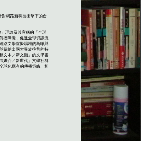
針對網路新科技衝擊下的台
會」理論及其宣稱的「全球
傳播障礙，促進全球資訊流
網路文學虛擬場域的鳥瞰與
並歸納出兩大異於往昔的特
超文本／新文類」的文學書
跨媒介／新世代」文學社群
全球化應有的傳播策略、和