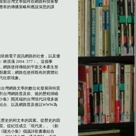
當前台灣文學如何在網路科技衝擊
應有的傳播策略和應該深思的課
個依賴電子資訊網路的社會，以及優
﹝林淇瀁
2004: 577
﹞。這個事
，網路使得傳統的平面文本產生形
類書寫；網路也使得既有的實體社
代社群現象。
前台灣網路文學的數位化發展與特質
對台灣網路普及前、後的歷程掃瞄
小集》開其端的台灣現代詩壇多媒
站台、以及網路普及後以
WWW
為
其歷史的和文本的因素。從歷史的因
質。從紀弦成立「現代派」、《創
《陽光小集》倡議詩歌書畫結合