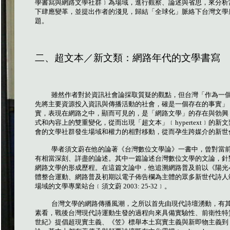
學書寫與網路文學社群﹞為場域，進行觀察、論述與省思，來分析
下肆應變革，並提出作者的淺見，歸結「全球化」脈絡下台灣文學
題。
二、超文本／新文類：網路年代的文學書寫
雖然作者對於資訊社會論採取質疑的觀點，但台灣「作為一
先將主要資源投入資訊與傳播活動的社會，確是一個存在的事實」
實，表現在網路之中，顯而可見的，是「網路文學」的存在與勃興
式和內容上的雙重變化，從而出現「超文本」﹝
hypertext
﹞的新文
會的文學社群發生場域和權力的相對移動，從而孕生跨媒介的新世
學者須文蔚在他的論著《台灣數位文學論》一書中，曾對當
有相當深刻、詳盡的論述。其中一篇論述台灣數位文學的文論，針
網路文學的形成歷程。在這篇文論中，他追溯網路普及前以《陽光
體整合運動、網路普及初期以電子佈告欄為主體的眾多新世代詩人
場域的文學專業站台﹝須文蔚
2003: 25-32
﹞。
台灣文學的網路傳播風潮，之所以首先由現代詩壇湧動，有
素看，戰後台灣現代詩運動生發的過程向來具備實驗性、前衛性特
世紀》提倡超現實主義、《笠》標舉本土寫實主義與新即物主義到