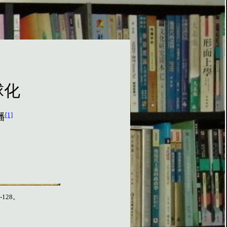
球化
[1]
播
-128
。