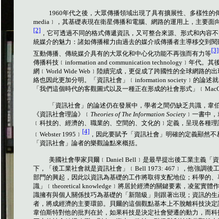
1960
年代之後，大眾傳播領域出現了具有擴展性、多樣性的
media
﹞，其基礎表現在衛星傳播和電腦、網路的運用上，主要面
[2]
，它可透過不同的格式傳遞資訊，又可整合來源、形式和內容不
統媒介的魅力：諸如傳播權力由過去的媒介或傳播者主導移交到閱
[3]
互動傳播、傳統媒介具有的大眾化和中心化功能不再強而有力等
傳播科技﹝
information and communication technology
﹞年代。其
網﹝
World Wide Web
﹞陸續完成，更促成了跨國性的全球網路的出
絡也因此更加分明。「資訊社會」﹝
information society
﹞的論述就
「我們這個時代的客觀圖式以及一種正在形成的社會形式」﹝
MacQ
「資訊社會」的論述仍在發展中，學者之間仍缺乏共識，韋
《資訊社會理論》﹝
Theories of The Information Society
﹞一書中，
﹝科技的、經濟的、職業的、空間的、文化的﹞定義，呈現各種理
[4]
﹝
Webster 1995
﹞
，因此要賦予「資訊社會」明確的定義顯然不
「資訊社會」論者的樂觀論點來概括。
美國社會學家貝爾﹝
Daniel Bell
﹞是最早提出後工業主義「資
下，「後工業社會就是資訊社會」﹝
Bell 1973: 467
﹞，他強調後
部門的興起，因此以資訊為基礎的工作將取得支配地位；科學的、
識」﹝
theoretical knowledge
﹞將居於經濟的關鍵要素，凌駕實體
識擁有與個人關係技巧為基礎的「新階級」則跟著出現；資訊的生
者，將成經濟的主要環節。貝爾的這個觀點基本上不脫離科技決定
韋伯斯特對他的批判在於，如果科技是決定社會變遷的動力，而科