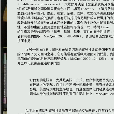
﹝
public versus private space
﹞：大眾媒介決定什麼是最廣為分享接
領域和私領域之間扮演重要角色；四、認同﹝
identity
﹞：這是攸
並強化許多和性別、階級、種族、宗教、國家、次文化等傳統刻版
環境或機構所架設的藩籬，也有可能挖掘出另類性或自我選擇的身
義是由許多關於在地的線索建構起來的，媒介的全球化可能導致訊
性，不過卻也能促使更豐富的地區性報導出現；六，時間﹝
time
﹞
的生產和分配步調受到「每天、每週、每季、事件的歷史性循環」
者對意義的獲取﹝
MacQuail 2000: 485-486
﹞。資訊社會論對於媒
視而未見。
從另一個面向看，資訊社會論者強調的資訊社會顯然偏重在
除了忽略了文化面向之外，它可能還有意隱藏政治面向的問題。資
流價值的曖昧的科技意識形態偏見﹝
McQuail 2000: 124-125
﹞，在
介全球化就會產生這樣的問題：
它促進的是語言﹝尤其是英語﹞方式、程序和使用習慣的
在經濟上的支配，而且也在跨國公司和企業﹝所有權通常
發展。美國特別居於主導地位，而且在國際化的發展過程
圖將本身的規則和管理原則運用在新科技上﹝
MacQuail 20
以下本文將採對資訊社會論有所保留的立論基礎，以當前台