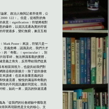
評論家、政治人物與記者所使用，公
 2000: 122
﹞。但是，從相對的角
的表意﹝
signification
﹞符號將相對
意的爆炸，以資訊流通為實的符號
的符號過多，變幻無窮，兼且互相
特﹝
Mark Poster
﹞來說，符號只是一
多、意義愈稀，認識及此，我們方才
e
﹞的「奇觀」﹝
spectacular
﹞，別
片段零碎，無法辨識客觀的實體，
確意義之喪失，反而帶給我們從真
具有相當洞視力，也提供給我們對
網路這樣的新媒介﹞除了提供接收
文本讀者﹞也並未放棄意義的詮
和快速流通，愉悅的滿溢和奇觀的
異性的不同資訊趨於同質化，崇高
軒輊，如此一來，資訊的快速流通
義為「從我們的社會經驗中獲取意
取得與再現顯然是文化的核心。文