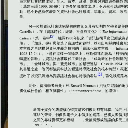
巨大的社會結構改變，則人、資本、政治、階級與利益這些顯然也
﹝馮建三譯
1999: 68-69
﹞？更多的服務業出現，不必然可以證明
動，也不必然就代表新的資訊社會已經形成，除非人、資本、政治
量。
另一位對資訊社會懷抱樂觀態度卻又具有批判性的學者是美
Castells
﹞，在《資訊時代：經濟、社會與文化》﹝
The Information
[5]
Culture
﹞第一卷中
，強調
1980
年以來「資訊技術革命已經成為
段」，「加速、導引與塑造了資訊技術範型，並引出相關的社會形
本主義之再結構與資訊主義之擴散的「資訊化資本主義」﹝
informa
1998:15-24
﹞。正是在這樣一個論點上，柯斯特進而認為「科技的
轉型的骨幹」，資訊社會將取代工業社會，「成為新的社會制度的
市」、「全球城市」與「雙元城市」的緊密連結﹝
Castells 1994: 1
其靠近之處，他們都強調科技的變遷將導致社會的根本轉型﹝馮建
[6]
提出了以資訊流通為資訊訊社會核心特徵的看法
，強化以網路為
此外，傳播學者紐曼﹝
W. Russell Neuman
﹞則從功能論的角
將促成社會的「相互關聯性」﹝
interconnectedness
﹞的增強：
新電子媒介的典型核心特質是它們彼此都有關聯。我們正
連結的聲音、影像與電子文本傳播的網路，已將人際傳播
之間的界線變得更加模糊……，最後將形成智識的多元主
1991: 12
﹞
。