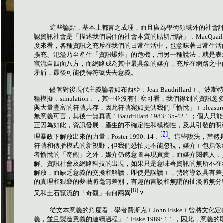
這些論點，基本上都言之成理，而且廣為學術領域外的社會
認資訊社會是「描述我們居住的社會本質的貼切用語」﹝
MacQuail
度來看，各種資訊之充斥在我們的日常生活中，也意味著日常生活
擴充、氾濫乃至產生「資訊爆炸」的危機，用另一種說法，就是表
竄流自四面八方，而網路成為其中最具象的媒介，充斥在網路之中
矛盾，最後可能使得符號失去意義。
儘管對後現代主義論者如布西亞﹝
Jean Baudrillard
﹞、波斯
種模擬﹝
simulation
﹞，其中並沒有什麼可看，我們得到的資訊愈
與大量豐富的符號共存，因此符號宛如提供我們「愉悅」﹝
pleasur
無意義可言，其後一無真實﹝
Baudrillard 1983: 35-42
﹞；個人只能
正因為如此，資訊發展，產生的不確定性和模糊性，及其引發的明
[7]
理暴政下解放出來的力量﹝
Poster 1990: 14
﹞
。這些說法，當然
符號和傳播模式的新視野，但我們恐怕更不能忽視，媒介﹝包括像
者愉悅的「奇觀」之外，媒介仍然意圖再現真實，而媒介閱聽人﹝
解。資訊社會及網路科技的出現，如果只是意味著資訊的無所不在
解放，而缺乏意義的交換和解讀﹝即使是誤讀﹞，勢將導致具有差
的真理和猥褻的夢囈將毫無差別，有趣的言談和無謂的扯淡將無分
[8]
又和土石竄流的「奇觀」有何兩異
？
從文本意義的角度看，學者費斯克﹝
John Fiske
﹞曾將文化定
義，並且製造意義的連續過程」﹝
Fiske 1989: 1
﹞，因此，意義的