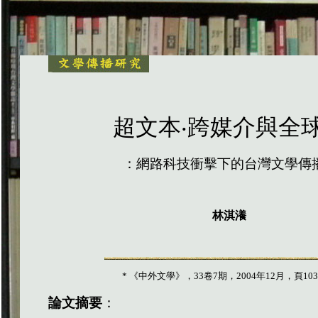
超文本‧跨媒介與全
：網路科技衝擊下的台灣文學傳
林淇瀁
*
《中外文學》，
33
卷
7
期，
2004
年
12
月，頁
103
論文摘要
：