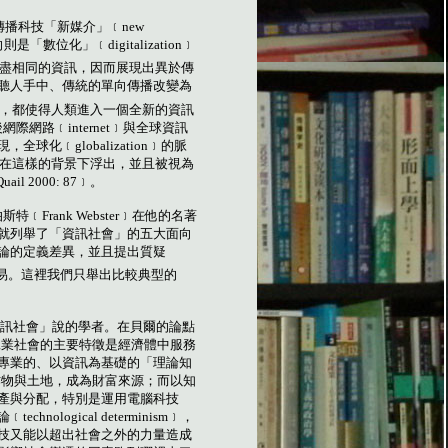
傳播科技「新媒介」﹝
new
向則是「數位化」﹝
digitalization
﹞
盡相同的資訊，因而展現出異於傳
聽人手中、傳統的單向傳播改變為
，都使得人類進入一個全新的資訊
後網際網路﹝
internet
﹞與全球資訊
現，全球化﹝
globalization
﹞的脈
在這樣的背景下浮出，並且被視為
uail 2000: 87
﹞。
伯斯特﹝
Frank Webster
﹞在他的名著
就列舉了「資訊社會」的五大面向
論的定義差異，並且提出質疑
易。這裡我們只舉出比較典型的
訊社會」說的學者。在貝爾的論點
工業社會的主要特徵是經濟體中服務
專業的、以資訊為基礎的「理論知
作物與土地，成為財富來源；而以知
產與分配，特別是運用電腦科技
論﹝
technological determinism
﹞，
技又能以超出社會之外的力量造成