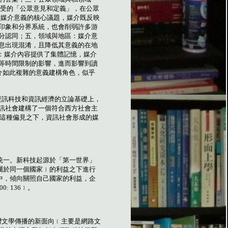
受的「公眾意見和定義」，在公眾
關媒介意義的核心議題，媒介既反映
印象和分界系統，也會削弱許多游
分認同；五，領域與地區：媒介意
息出現混淆，且降低其意義的在地
：媒介內容提供了集體記憶，媒介
等時間限制的影響，進而影響到讀
介如此複雜的意義建構角色，似乎
資訊科技和資訊經濟的立論基礎上，
訊社會建構了一個符合西方社會主
這種偏見之下，資訊社會形成的媒
統一。新科技起源於「第一世界」
屬於同一個國家﹞的利益之下進行
中，傾向關照自己國家的利益，企
00: 136
﹞。
灣文學傳播的新面向﹝主要是網路文