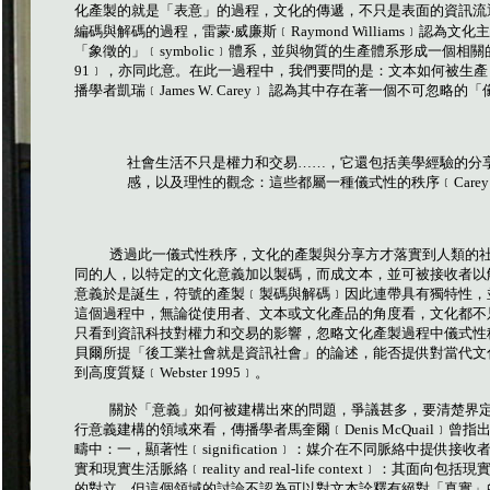
化產製的就是「表意」的過程，文化的傳遞，不只是表面的資訊流
編碼與解碼的過程，雷蒙‧威廉斯﹝
Raymond Williams
﹞認為文化主
「象徵的」﹝
symbolic
﹞體系，並與物質的生產體系形成一個相關
91
﹞，亦同此意。在此一過程中，我們要問的是：文本如何被生產
播學者凱瑞﹝
James W. Carey
﹞
認為其中存在著一個不可忽略的「
社會生活不只是權力和交易……，它還包括美學經驗的分
感，以及理性的觀念：這些都屬一種儀式性的秩序
﹝
Carey
透過此一儀式性秩序，文化的產製與分享方才落實到人類的
同的人，以特定的文化意義加以製碼，而成文本，並可被接收者以
意義於是誕生，符號的產製﹝製碼與解碼﹞因此連帶具有獨特性，
這個過程中，無論從使用者、文本或文化產品的角度看，文化都不
只看到資訊科技對權力和交易的影響，忽略文化產製過程中儀式性
貝爾所提「後工業社會就是資訊社會」的論述，能否提供對當代文
到高度質疑﹝
Webster 1995
﹞。
關於「意義」如何被建構出來的問題，爭議甚多，要清楚界
行意義建構的領域來看，傳播學者馬奎爾﹝
Denis McQuail
﹞曾指
疇中：一，顯著性﹝
signification
﹞：媒介在不同脈絡中提供接收
實和現實生活脈絡﹝
reality and real-life context
﹞：其面向包括現
的對立，但這個領域的討論不認為可以對文本詮釋有絕對「真實」