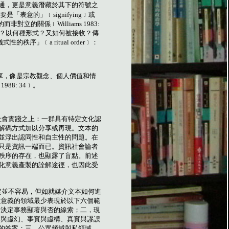
通，更是意義潛藏於其下的符號之
要是「表意的」﹝
signifying
﹞或
的而非對立的關係﹝
Williams 1983:
？以何種形式？又如何被接收？傳
儀式性的秩序」﹝
a ritual order
﹞：
享，像是宗教觀念、個人價值和情
 1988: 34
﹞
。
社會實踐之上：一群具有特定文化認
解碼方式加以分享或再現。文本的
並浮出認同性和自主性的問題。在
只是資訊一端而已。資訊社會論者
秩序的存在，也顯露了盲點。前述
化意義產製的詮解途徑，也因此受
定並不容易，但如就媒介文本如何進
出意義的領域最少表現於以下六個範
者決定事務顯著與否的線索；二，現
實與虛幻、事實與虛構、真實與謬誤
的答案；三，公眾領域與私領域