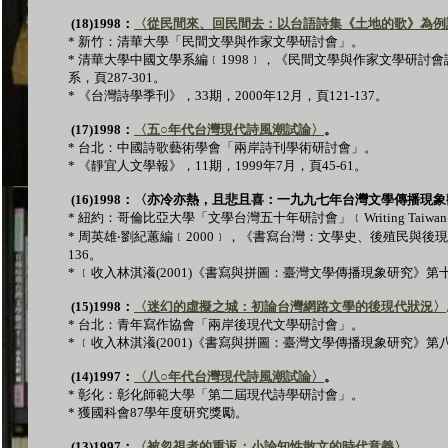
(18)1998
：
〈從民間來、回民間去：以台語詩集《土地的歌》為例
*
新竹：清華大學「民間文學與作家文學研討會」。
*
清華大學中國文學系編﹝
1998
﹞，《民間文學與作家文學研討會
系，頁
287-301
。
* 《台灣詩學季刊》，33期，2000年12月，頁121-137。
(17)1998
：
〈五
○
年代台灣現代詩風潮試論〉
。
*
台北：中國詩歌藝術學會「兩岸詩刊學術研討會」。
*
《靜宜人文學報》，
11
期，
1999
年
7
月，頁
45-61
。
(16)1998
：〈亦冷亦熱，且悲且喜：一九九七年台灣文學傳播現象
*
紐約：哥倫比亞大學「文學台灣五十年研討會」﹝
Writing Taiwan:
*
周英雄
‧
劉紀蕙編﹝
2000
﹞，《書寫台灣：文學史、後殖民與後現
136
。
*
﹝收入林淇瀁
(2001)
《書寫與拼圖：臺灣文學傳播現象研究》第
(15)1998
：
〈迷幻的虛擬之城：初論台灣網路文學的後現代狀況〉
*
台北：青年寫作協會「兩岸後現代文學研討會」。
*
﹝收入林淇瀁
(2001)
《書寫與拼圖：臺灣文學傳播現象研究》第
(14)1997
：
〈八
○
年代台灣現代詩風潮試論〉
。
*
彰化：彰化師範大學「第二屆現代詩學研討會」。
*
獲國科會
87
學年度研究獎勵。
(13)1997
：
〈被忽視者的重返：小論知性散文的時代意義〉
。