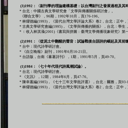
(3)1992
：〈副刊學的理論建構基礎：以台灣副刊之發展過程及其
*
台北：中國古典文學研究會「文學與傳播關係研討會」。
《聯合文學》，
96
期，
1992
年
10
月，頁
176-196
。
*
林燿德編
(1993)
，《當代台灣文學評論大系》卷
2
，台北：正中，
*
古典文學研究會編
(1995)
，《文學與傳播的關係》，台北：學生
*
﹝收入林淇瀁
(2001)
《書寫與拼圖：臺灣文學傳播現象研究》第
(2)1991
：〈從泥土中翻醒的聲音：試論戰後台語詩的崛起及其前
*
台中：現代詩學研討會。
*
《自立晚報》副刊，
1991
年
6
月
16-21
日。
*
台語版，台南《蕃薯詩刊》，
1
期，
1991
年
5
月，頁
49-70
。
(1)1984
：〈七十年代現代詩風潮試論〉。
*
台北：現代詩學研討會。
*
《文訊》，
12
期，
1984
年
6
月，頁
47-76
。
*
陳幸蕙編
(1985)
，《七十三年文學批評選》，台北：爾雅，頁
93-
*
林燿德編
(1993)
，《當代台灣文學評論大系》卷
2
，台北：正中，