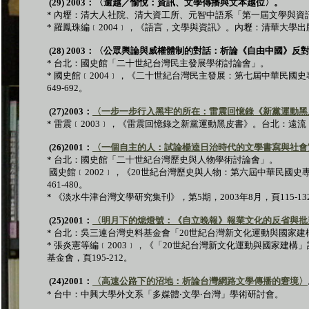
(29) 2003
：〈逾越／愉悅：資訊、文學傳播與文本越位〉。
*
內壢：清大人社院、清大資工所、元智中語系「第一屆文學與資
*
羅鳳珠編﹝
2004
﹞，《語言，文學與資訊》。內壢：清華大學出
(28) 2003
：〈公眾輿論與威權體制的對話：析論《自由中國》反
*
台北：國史館「二十世紀台灣民主發展學術討論會」。
*
國史館﹝
2004
﹞，《二十世紀台灣民主發展：第七屆中華民國史
649-692
。
(27)2003
：
〈一步一步行入黑牢的所在：雷震回憶錄《新黨運動黑
*
雷震﹝
2003
﹞，《雷震回憶錄之新黨運動黑皮書》。台北：遠流
(26)2001
：
〈一個自主的人：試論楊逵日治時代的文學書寫與社會
*
台北：國史館「二十世紀台灣歷史與人物學術討論會」。
國史館﹝
2002
﹞，《
20
世紀台灣歷史與人物：第六屆中華民國史
461-480
。
*
《淡水牛津台灣文學研究集刊》，第
5
期，
2003
年
8
月，頁
115-13
(25)2001
：
〈明月下的熄燈號：《自立晚報》報業文化的反省與批
*
台北：吳三連台灣史料基金會「
20
世紀台灣新文化運動與國家建
*
張炎憲等編﹝
2003
﹞，《「
20
世紀台灣新文化運動與國家建構」
基金會，頁
195-212
。
(24)2001
：
〈高速公路下的沼地：析論台灣網路文學傳播的窘境〉
*
台中：中興大學外文系「多媒體
‧
文學
‧
台灣」學術研討會。