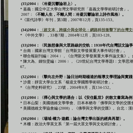
(35)2004
：〈冷凝沉鬱論岩上〉。
*
嘉義：國立中正大學台灣文學研究所「嘉義文學學術研討會」。
2007
：
〈不離人生，不離人間：冷凝沉鬱論岩上詩作風格〉。
*
《當代詩學》年刊，第
3
期，
2007
年
12
月，頁
135-153
。
(34)2004
：
〈超文本，跨媒介與全球化：網路科技衝擊下的台灣文
*
《中外文學》，
33
卷
7
期，
2004
年
12
月，頁
103-128
。
(33)2004
：〈民族想像與大眾路線的交軌：
1930
年代台灣話文論爭
*
台南：國家台灣文學館「台灣新文學發展重大事件研討會」。
*
聯合報副刊編﹝
2004
﹞，《台灣新文學發展重大事件論文集》。
*
陳大為、鍾怡雯編﹝
2006
﹞，《
20
世紀台灣文學專題
I
：文學思
67
。
(32)2004
：〈擊向左外野：論日治時期楊逵的報導文學理論與實踐
*
沙鹿：靜宜大學台文系「楊逵文學國際學術研討會」。
*
《台灣史料研究》，
23
號，
2004
年
8
月，頁
134-152
。
(31)2004
：〈禪心與文學的遇合：以《安住亂世》的散文書寫為例
*
日本山梨：美國德維文學學會、日本本栖寺「佛學與文學的交匯
*
美國德維文學協會編
(2008)
，《佛學與文學的交匯》。台北：漢
(30)2004
：〈場域
‧
權力
‧
遊戲：論台灣文學出版的經典再塑〉。
*
木柵：政治大學英文系「第一屆大眾文學與文化研討會」。