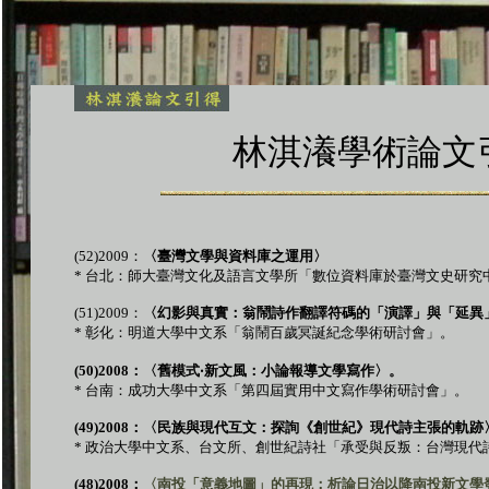
林淇瀁學術論文
(52)2009：
〈臺灣文學與資料庫之運用〉
* 台北：師大臺灣文化及語言文學所「數位資料庫於臺灣文史研究
(51)2009：
〈幻影與真實：翁鬧詩作翻譯符碼的「演譯」與「延異
* 彰化：明道大學中文系「翁鬧百歲冥誕紀念學術研討會」。
(50)2008
：〈舊模式‧新文風：小論報導文學寫作〉。
*
台南：成功大學中文系「第四屆實用中文寫作學術研討會」。
(49)2008
：〈民族與現代互文：探詢《創世紀》現代詩主張的軌跡
*
政治大學中文系、台文所、創世紀詩社「承受與反叛：台灣現代
(48)2008
：
〈南投「意義地圖」的再現：析論日治以降南投新文學