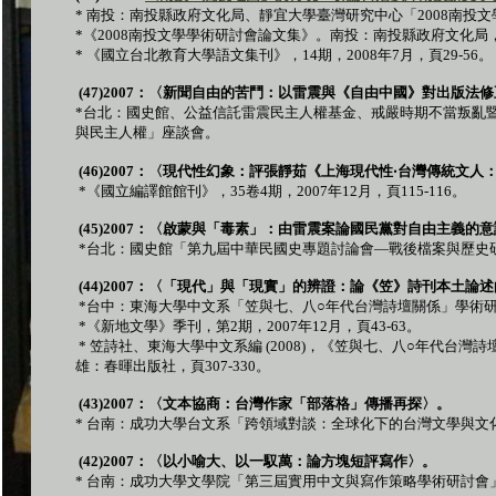
*
南投：南投縣政府文化局、靜宜大學臺灣研究中心「
2008
南投文
*
《
2008
南投文學學術研討會論文集》。南投：南投縣政府文化局
*
《國立台北教育大學語文集刊》，
14
期，
2008
年
7
月，頁
29-56
。
(47)2007
：〈新聞自由的苦鬥：以雷震與《自由中國》對出版法修
*
台北：國史館、公益信託雷震民主人權基金、戒嚴時期不當叛亂
與民主人權」座談會。
(46)2007
：〈現代性幻象：評張靜茹《上海現代性
‧
台灣傳統文人
*
《國立編譯館館刊》，
35
卷
4
期，
2007
年
12
月，頁
115-116
。
(45)2007
：〈啟蒙與「毒素」：由雷震案論國民黨對自由主義的意
*
台北：國史館「第九屆中華民國史專題討論會
—
戰後檔案與歷史
(44)2007
：〈「現代」與「現實」的辨證：論《笠》詩刊本土論述
*
台中：東海大學中文系「笠與七、八
○
年代台灣詩壇關係」學術
*
《新地文學》季刊，第
2
期，
2007
年
12
月，頁
43-63
。
*
笠詩社、東海大學中文系編
(2008)
，《笠與七、八○年代台灣詩
雄：春暉出版社，頁
307-330
。
(43)2007
：〈文本協商：台灣作家「部落格」傳播再探〉。
*
台南：成功大學台文系「跨領域對談：全球化下的台灣文學與文
(42)2007
：〈以小喻大、以一馭萬：論方塊短評寫作〉。
*
台南：成功大學文學院「第三屆實用中文與寫作策略學術研討會