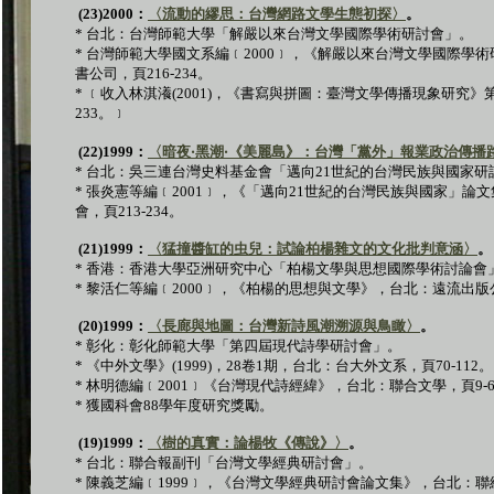
(23)2000
：
〈流動的繆思：台灣網路文學生態初探〉
。
*
台北：台灣師範大學「解嚴以來台灣文學國際學術研討會」。
*
台灣師範大學國文系編﹝
2000
﹞，《解嚴以來台灣文學國際學術
書公司，頁
216-234
。
*
﹝收入林淇瀁
(2001)
，《書寫與拼圖：臺灣文學傳播現象研究》
233
。﹞
(22)1999
：
〈暗夜
‧
黑潮
‧
《美麗島》：台灣「黨外」報業政治傳播
*
台北：吳三連台灣史料基金會「邁向
21
世紀的台灣民族與國家研
*
張炎憲等編﹝
2001
﹞，《「邁向
21
世紀的台灣民族與國家」論文
會，頁
213-234
。
(21)1999
：
〈猛撞醬缸的虫兒：試論柏楊雜文的文化批判意涵〉
。
*
香港：香港大學亞洲研究中心「柏楊文學與思想國際學術討論會
*
黎活仁等編﹝
2000
﹞，《柏楊的思想與文學》，台北：遠流出版
(20)1999
：
〈長廊與地圖：台灣新詩風潮溯源與鳥瞰〉
。
*
彰化：彰化師範大學「第四屆現代詩學研討會」。
*
《中外文學》
(1999)
，
28
卷
1
期，台北：台大外文系，頁
70-112
。
*
林明德編﹝
2001
﹞《台灣現代詩經緯》，台北：聯合文學，頁
9-
*
獲國科會
88
學年度研究獎勵。
(19)1999
：
〈樹的真實：論楊牧《傳說》〉
。
*
台北：聯合報副刊「台灣文學經典研討會」。
*
陳義芝編﹝
1999
﹞，《台灣文學經典研討會論文集》，台北：聯