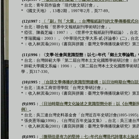
*
台北：青年寫作協會「現代散文研討會」。
*
《國文天地》，
13
卷
2
期，
1997
年
2
月，頁
77-89
。
(12)1997
：
〈「副」刊「大業」：台灣報紙副刊的文學傳播模式分
*
台北：聯合報「世界中文報紙副刊學術研討會」。
*
瘂弦、陳義芝編﹝
1997
﹞，《世界中文報紙副刊學綜論》，台北
*
李瑞騰編﹝
2003
﹞，《中華現代文學大系
‧
貳
‧
評論眷》
(
二
)
，台北
*
﹝收入林淇瀁
(2001)
《書寫與拼圖：臺灣文學傳播現象研究》第
(11)1996
：〈文學
‧
社會與意識型態：以七
○
年代「鄉土文學論戰」
*
台北：台灣師範大學「第二屆台灣本土文化國際學術研討會：台
*
師範大學國文系編﹝
1996
﹞，《第二屆台灣本土文化國際學術研
學，頁
317-330
。
(10)1995
：
〈台語文學傳播的意識型態建構：以日治時期台灣白話
*
台北：淡水工商管理學院「台灣文學研討會」。
*
﹝收入林淇瀁
(2001)
《書寫與拼圖：臺灣文學傳播現象研究》第
(9)1995
：
〈日治時期台灣文化論述之意識型態分析：以《台灣新
例〉
。
*
台北：吳三連台灣史料基金會「台灣近百年史研討會
(1895-1995)
*
張炎憲等編
(1996)
，《台灣近百年史論文集》，台北：吳三連台
*
﹝收入林淇瀁
(2001)
《書寫與拼圖：臺灣文學傳播現象研究》第
(8)1995
：
〈微弱但是有力的堅持：七
○
年代台灣現代詩壇本土論述