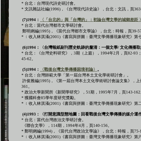
*
台北：台灣現代詩史研討會。
*
文訊雜誌社編
(1996)
，《台灣現代詩史論》，台北：文訊，頁
363
(7)1994
：
〈「台北的」與「台灣的」：初論台灣文學的城鄉差距
*
台北：當代台灣都市文學研討會。
鄭明娳編
(1995)
，《當代台灣都市文學論》，台北：時報，頁
39-5
*
﹝收入林淇瀁
(2001)
《書寫與拼圖：臺灣文學傳播現象研究》第
(6)1994
：〈台灣報紙副刊歷史軌跡的釐清：一個文學
/
文化傳播取
*
台北：《台灣史料研究》，
3
期（上篇），
1994
年
2
月，頁
82-93
45-62
。
(5)1994
：
〈戰後台灣文學傳播困境初論〉
。
*
台北：台灣師範大學「第一屆台灣本土文化學術研討會」。
許俊雅編
(1995)
，《第一屆台灣本土文化學術研討會論文集》，上
361
。
*
政治大學新聞所《新聞學研究》，
51
期，
1995
年
7
月，頁
143-162
*
獲國科會
85
學年度研究獎勵。
*
﹝收入林淇瀁
(2001)
《書寫與拼圖：臺灣文學傳播現象研究》第
(4)1993
：〈打開意識型態地圖：回看戰後台灣文學傳播的媒介運
*
台北：當代台灣政治文學研討會。
《聯合文學》，
114
期，
1994
年
4
月，頁
140-156
。
*
鄭明娳編
(1994)
，《當代台灣政治文學論》，台北：時報，頁
75-
*
﹝收入林淇瀁
(2001)
《書寫與拼圖：臺灣文學傳播現象研究》第