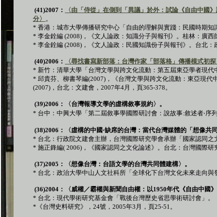
(41)2007
：
〈由「侍從」在側到「異議」於外：試論《自由中國》
分〉
。
*
香港：城市大學傳播研究中心「自由的理解與實踐：民國時期知
*
李金銓編
(2008)
，《文人論政：知識分子與報刊》。桂林：廣西
*
李金銓編 (2008)，《文人論政：民國知識份子與報刊》。台北：政
(40)2006
：
〈尋找書寫新部落：台灣作家「部落格」傳播模式初探
*
新竹：清華大學「台灣文學與跨文化流動：第五屆東亞學者現代
*
邱貴芬、柳書琴編
(2007)
，《台灣文學與跨文化流動：東亞現代
(2007)
，台北：文建會，
2007
年
4
月，頁
365-378
。
(39)2006
：〈台灣報導文學的虛構敘事規約〉。
*
台中：中興大學「第二屆敘事學國際研討會：說故事
:
敘述者
‧
序
(38)2006
：〈虛構的中國
‧
缺席的台灣：當代台灣媒體的「想像共
*
台北：行政院文建會主辦，台灣國際研究學會承辦「國家認同之
*
施正鋒編
( 2006)
，《國家認同之文化論述》。台北：台灣國際研
(37)2005
：〈想像台灣：台語文學的台灣共同體建構〉。
*
台北：政治大學中山人文社科所「全球化下台灣文化未來走向與
(36)2004
：〈威權／霸權與新聞自由權：以
1950
年代《自由中國》
*
台北：現代學術研究基金會「戰後台灣歷史省思學術研討會」。
*
《台灣史料研究》，
24
號，
2005
年
3
月，頁
25-51
。