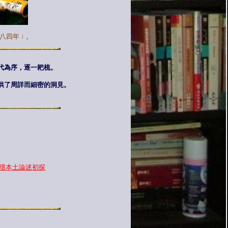
九八四年﹞。
代為序，逐一耙梳。
供了周詳而細密的洞見。
詩壇本土論述初探