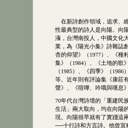
在新詩創作領域，追求、維
性最典型的詩人是向陽。向陽（
瀁，台灣南投人，中國文化
業，為《陽光小集》詩雜誌
杏的仰望》（1977）、《種籽
集》（1984）、《土地的歌》
（1985）、《四季》（1986
等。近年則有評論集《康莊
聲》、《喧嘩、吟哦與嘆息
70年代台灣詩壇的「重建民
生活」兩大取向，均在向陽
現。向陽很早就有了實踐這
──十行詩和方言詩。他曾宣