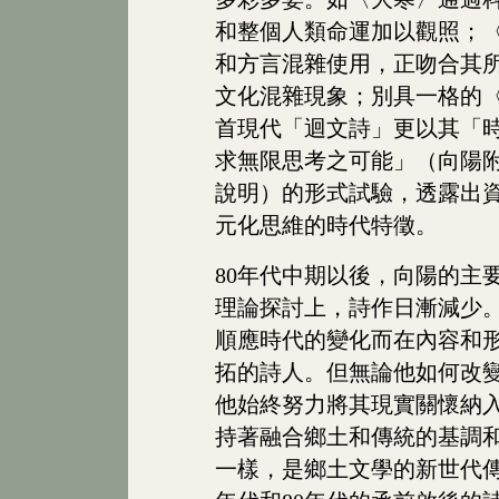
和整個人類命運加以觀照；
和方言混雜使用，正吻合其
文化混雜現象；別具一格的
首現代「迴文詩」更以其「
求無限思考之可能」（向陽
說明）的形式試驗，透露出
元化思維的時代特徵。
80年代中期以後，向陽的主
理論探討上，詩作日漸減少
順應時代的變化而在內容和
拓的詩人。但無論他如何改
他始終努力將其現實關懷納
持著融合鄉土和傳統的基調
一樣，是鄉土文學的新世代傳