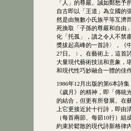
「人」的尊嚴。誠如鄭愁予
自古即以「王道」為立國的
然是由無數小氏族平等互濟
死換取「子孫的尊嚴和自由
化「托孤」，讀之令人不禁
獎拔起高峰的一首詩〉，《中國
27日。﹞。在藝術上，這首
大量現代藝術技法和意象，
和現代性巧妙融合一體的佳
1986年12月出版的第6本
《歲月》的精神，即「傳統
的結合，但更有所發展。在
上它更接近於十行詩，即由清
（每首兩節、每節10行）組
約束於鬆散的現代詩新格律