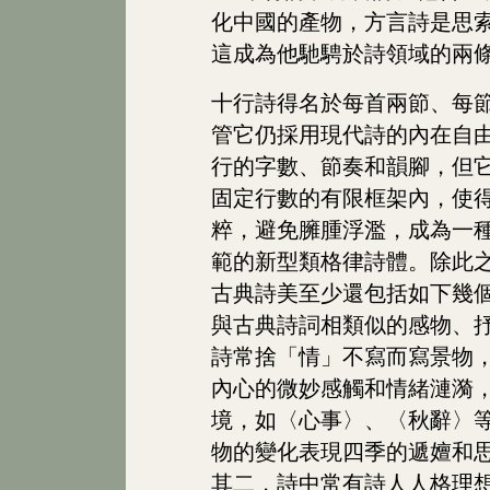
化中國的產物，方言詩是思
這成為他馳騁於詩領域的兩
十行詩得名於每首兩節、每
管它仍採用現代詩的內在自
行的字數、節奏和韻腳，但
固定行數的有限框架內，使
粹，避免臃腫浮濫，成為一
範的新型類格律詩體。除此
古典詩美至少還包括如下幾
與古典詩詞相類似的感物、
詩常捨「情」不寫而寫景物
內心的微妙感觸和情緒漣漪
境，如〈心事〉、〈秋辭〉
物的變化表現四季的遞嬗和
其二，詩中常有詩人人格理