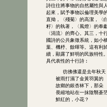
詩往往將事物的自然屬性與
起來，賦予事物以倫理美學
直拗，〈殘菊〉的高潔，〈
籽〉的執著，〈風燈〉的奉
〈涓流〉的齊心。其三，十
國詩的公共象徵系統，如小
葉、機杼、餘暉等。這有利
續，顯露了鮮明的民族特性
具代表性的十行詩︰
彷彿佛還是去年秋天
被雨打濕了金黃羽翼的
故鄉的銀杏林下，那朵
畏縮地站在一抹陰翳蒼
鮮紅的，小花？