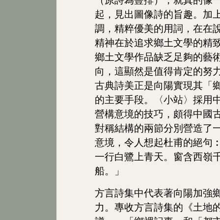
（原詩為豎排），就真的像
起，見出圖像詩的旨趣。加
調，精粹優美的用詞，在在
精神在於追求鄉土文學的精
鄉土文學作品缺乏足夠的藝
向，這顯然是值得肯定的努
古典詩美正是向陽實現其「
的主要手段。〈小站〉採用
營構意境的技巧，頗得中國
對稱結構的兩節分別營造了
意境，令人想起杜甫的絕句
一行白鷺上青天。窗含西嶺
船。」
方言詩集中代表著向陽加強
力。專收方言詩集的《土地