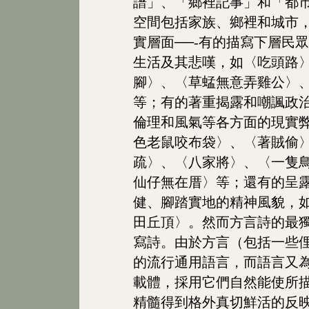
譜」、「鄉裡記事」和「都
空間包括家族、鄉裡和城市
實層面──-有的描寫下層民
生活及其悲嘆，如〈吃頭路
腳〉、〈草蜢無意弄雞公〉
等；有的著重揭露和嘲諷政
倫理和風氣等各方面的現實
色老鼠咬布袋〉、〈著賊偷
疏〉、〈八家將〉、〈一隻
仙仔無在厝〉等；還有的呈
健、腳踏實地的精神風貌，
田丘頂〉。然而方言詩的最
寫詩。由於方言（包括一些
的流行通用語言，而語言又
載體，採用它們自然能使所
精髓得到格外真切鮮活的反