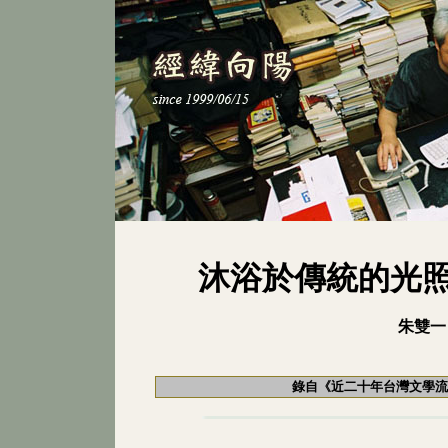
沐浴於傳統的光
朱雙一
錄自《近二十年台灣文學流