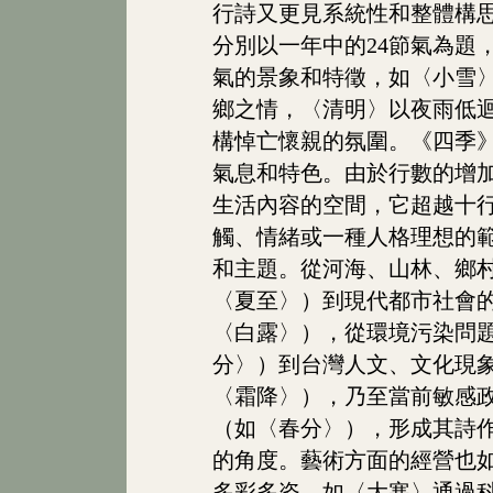
行詩又更見系統性和整體構思
分別以一年中的24節氣為題
氣的景象和特徵，如〈小雪
鄉之情，〈清明〉以夜雨低
構悼亡懷親的氛圍。《四季
氣息和特色。由於行數的增
生活內容的空間，它超越十
觸、情緒或一種人格理想的
和主題。從河海、山林、鄉
〈夏至〉）到現代都市社會
〈白露〉），從環境污染問
分〉）到台灣人文、文化現
〈霜降〉），乃至當前敏感
（如〈春分〉），形成其詩
的角度。藝術方面的經營也
多彩多姿。如〈大寒〉通過