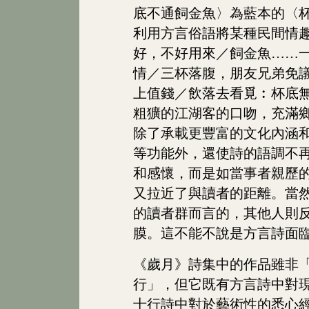
底不通飼金魚〉為藍本的〈
利用方言俗語將某種民間情
好，不好用來／飼金魚……
情／三杯落腹，朋友兄弟免
上值錢／飲落去看覓︰杯底
粗獷的江湖客的口吻，充滿
除了承載更豐富的文化內涵
等功能外，還使詩的語調不
和感懷，而是如當事者親歷
又拉近了與讀者的距離。當
的讀者群而言的，其他人則
膜。這不能不說是方言詩面
《歲月》詩集中的作品雖非
行」，但它既有方言詩中對
十行詩中對於藝術性的悉心