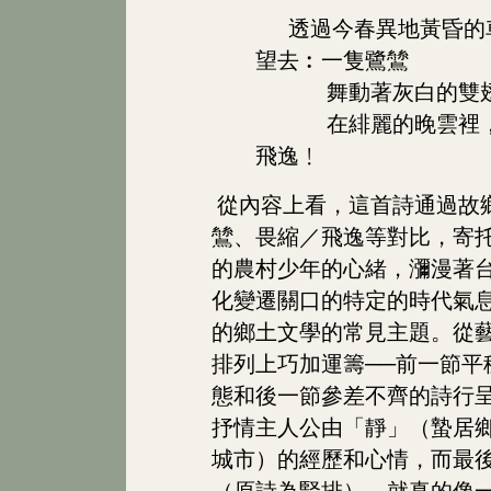
透過今春異地黃昏的
望去︰一隻鷺鷥
舞動著灰白的雙
在緋麗的晚雲裡，
飛逸﹗
從內容上看，這首詩通過故
鷥、畏縮／飛逸等對比，寄
的農村少年的心緒，瀰漫著
化變遷關口的特定的時代氣
的鄉土文學的常見主題。從
排列上巧加運籌──前一節平
態和後一節參差不齊的詩行
抒情主人公由「靜」（蟄居
城市）的經歷和心情，而最