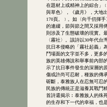
在題材上或精神上的綜合」
與草色〉，《歲月》，大地出
170頁。﹞。如〈向千仞揮
的連綴，節與節之間又採用
則涉及了生態破壞的現實。
〈霧社〉。該詩以30年代台
抗日本侵略的「霧社起義」
鬥場面的文字並不多，更多
族的英雄傳說和舉事前內部
示了抗日事件發生的深層的原
傷或許尚可忍耐，種族的傳
斫斷，泰雅族人在忍無可忍
民族的傳統正是滋養其戰鬥
首詩還揭示︰泰雅族人的殊
的生存和下一代的幸福，也