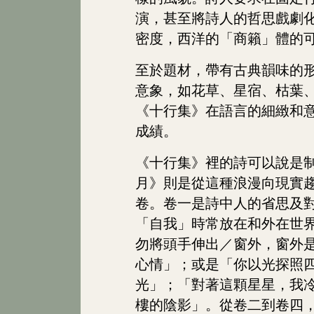
演，甚至將詩人的哲思戲劇
密度，西洋的「商籟」體的
至於題材，帶有古典韻味的
意象，如花草、星宿、枯葉
《十行集》在語言的細緻和
成績。
《十行集》裡的詩可以說是
月》則是從這種浪漫向現實
卷。卷一是詩中人的省思及
「自我」時常放在和外在世
勿將頭手伸出／窗外，窗外
心情」；或是「你以光探照
光」；「對著這顆星星，我
樓的陰影」。從卷二到卷四