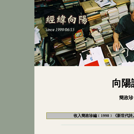
向陽
簡政珍
收入簡政珍編﹝1998﹞《新世代詩人精