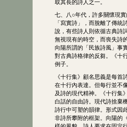
取其長的詩人之一。
七、八○年代，許多關懷現
「寫實詩」，而脫離了傳統
說，有些詩人則依循古典詩
無視現有的時空，而喪失詩
向陽所謂的「民族詩風」事
對古典詩格律的反芻。《十
例子。
《十行集》顧名思義是每首
在十行內表達。但每行並不
及詩的現代精神。《十行集
白話的自由詩。現代詩捨棄
詩行中可塑的韻律。形式因
非詩所攀附的框架。向陽的
樣的風貌。詩人要求在固定