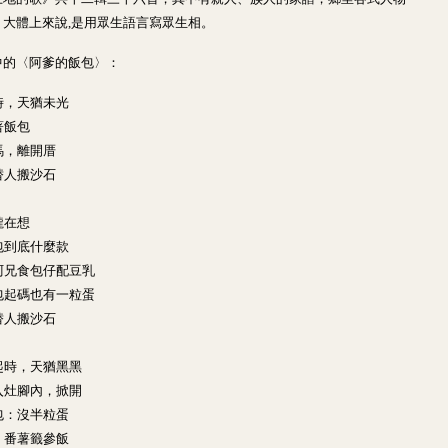
大體上來說,是用眾生語言寫眾生相。
中的〈阿爹的飯包〉：
時，天猶未光
著飯包
馬，離開厝
替人搬沙石
攏在想
包到底什麼款
阿兄食包仔配豆乳
包起碼也有一粒蛋
替人搬沙石
起時，天猶黑黑
入灶腳內，掀開
包：沒半粒蛋
，番薯籤參飯