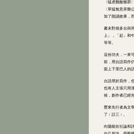
〈猛虎難敵猴群〉
〈草猛無意弄難
加了朗誦效果，
書末對很多台與
上」，「起」和中
等等。
這份功夫，一來
前，用台語寫作
面上下里巴人的
台語用於寫作，
也有人主張只用
候，創作者已經
歷來先行者為文
了﹝註三﹞。
向陽能在社論和
自己所說，受戰