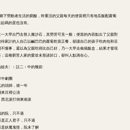
代鄉下勞動者生活的窮酸，幹重活的父親每天的便當裡只有地瓜飯配蘿葡
最起碼的蛋也沒有。
天一大早出門去替人搬沙石，其勞苦可見一般；便當的內容點出了父親對
擔待家計的人自己以鹹巴巴的蘿蔔乾當正餐，卻讓自己的孩子吃肉包和豆
們不懂事，還以為父親吃得比自己好，乃一大早去偷揭飯盒，結果才發現
吝；這種窮苦人家的愛並未形諸於口，卻叫人點滴在心。
姐夫〉﹝註二﹞中的幾節:
掌中劇團
尪的頭師，彼一年
團來庄裡公演
，西北派打倒東南派
戲的阮，只不過
派是正人君子，只不過
派是妖魔鬼怪，阮未了解