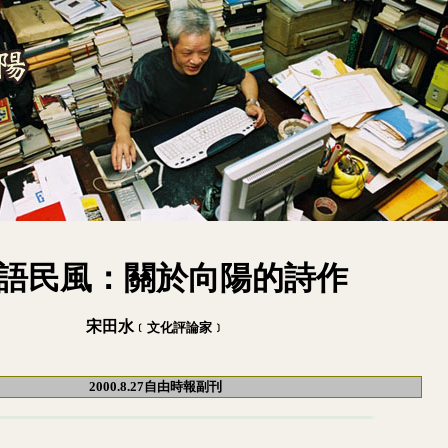
語民風：
關於向陽的詩作
宋田水
﹝文化評論家﹞
2000.8.27自由時報副刊