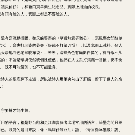
〈議員仙仔〉，和藉口買畢業生紀念品、實際上揩油的校長。
些有頭有臉的人，實際上都是不要臉的人。
，還有寫流動攤販、整天躲警察的〈草猛無意弄難公〉，寫風塵女郎酸楚
露水〉，寫專打老婆的莽夫〈好鐵不打菜刀辯〉，以及寫偷工減料、佔人
天暗地白色老鼠咬布袋〉....等等，這些角色有顧影自憐的，有自命不凡
笑的；不論是環境使然或個性使然，他們在人世跌打滾爬一番後，仍不免
沒，既不可能留芳，也不可能遺臭。
從詩人的眼底鼻下走過，所以被詩人用筆尖勾出了肝臟，留下了個人的哀
已！
，字要煉才能生輝。
所用的語言，都是野台戲和走江湖賣藝者出場常用的語言，筆墨之間只差
而已。以詩的題目來說，像〈烏罐仔裝豆油〉證、〈青盲雞啄無蟲〉說、