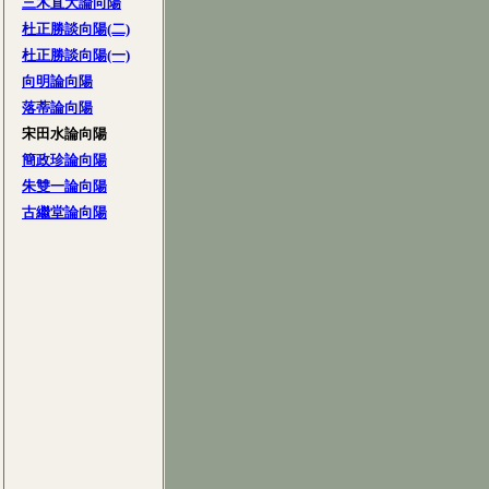
三木直大論向陽
杜正勝談向陽(二)
杜正勝談向陽(一)
向明論向陽
落蒂論向陽
宋田水論向陽
簡政珍論向陽
朱雙一論向陽
古繼堂論向陽