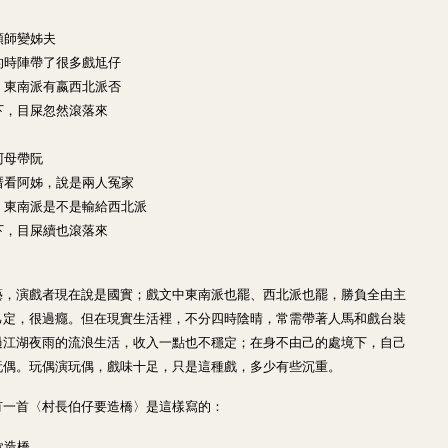
頭師變姊夫
的時陣帶了很多戲尪仔
：東南派有嬴西北派否
下，目屎忽然滾落來
阿母帶阮
厝看阿姊，說是兩人冤家
：東南派是不是輸給西北派
下，目屎續也滾落來
藝，演戲者現在說是國實；戲文中東南派也罷、西北派也罷，勝負全由主
己定，很過癮。但在現實生活裡，不分四時陰晴，常需帶著人馬和戲台裝
過江湖夜雨的流浪生活，收入一點也不穩定；在身不由己的處境下，自己
玩偶。玩偶演玩偶，戲味十足，只是這種戲，多少有些沉重。
有一首〈村長伯仔要造橋〉是這樣寫的：
欲造橋