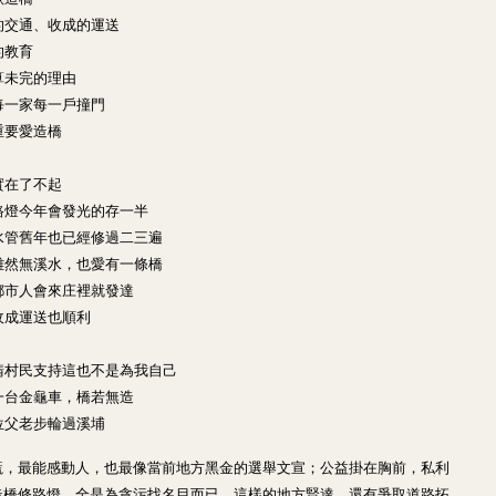
的交通、收成的運送
的教育
算未完的理由
每一家每一戶撞門
重要愛造橋
實在了不起
路燈今年會發光的存一半
水管舊年也已經修過二三遍
雖然無溪水，也愛有一條橋
都市人會來庄裡就發達
收成運送也順利
請村民支持這也不是為我自己
一台金龜車，橋若無造
位父老步輪過溪埔
謊，最能感動人，也最像當前地方黑金的選舉文宣；公益掛在胸前，私利
造橋修路燈，全是為貪污找名目而已。這樣的地方賢達，還有爭取道路拓