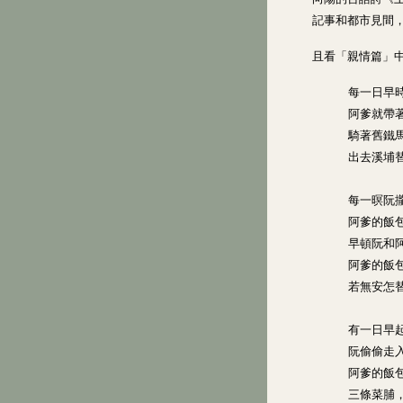
記事和都市見間，
且看「親情篇」
每一日早
阿爹就帶
騎著舊鐵
出去溪埔
每一暝阮
阿爹的飯
早頓阮和
阿爹的飯
若無安怎
有一日早
阮偷偷走
阿爹的飯
三條菜脯