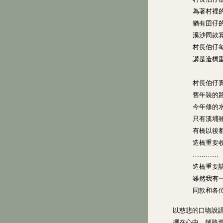
為著村裡
猶有囝仔
溪沙同款
村長伯仔
講是造橋
村長伯仔
舊年裝的
今年修的
只有溪埔
有橋以後
造橋重要
…………
造橋重要
雖然我有
同款和各
以慈悲的口吻說
擺在心中，舖路