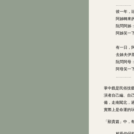
…………
彼一年，
阿姊轉來
阮問阿姊
阿姊笑一
有一日，
去姊夫伊
阮問阿母
阿母笑一
…………
掌中戲是民俗技
演者自己編、自
備，走南闖北，
實際上是命運的
「顯貴篇」中，
村長伯仔