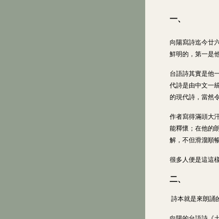
一、
向陽寫詩迄今廿
鮮明的，第一是
台語詩其實是他
代詩是由中文一
的現代詩，當然
作者寫得滿頭大
能釋懷；在他的
解，不但滑溜順
很多人便是這這
二、
詩本就是來朗誦
向陽的台語詩《