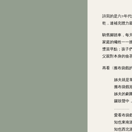
詩寫的是六○年
乾，連補充體力
騎舊腳踏車，每
家庭的犧牲一一
漿當早點；孩子
父親對本身的儉
再看〈搬布袋戲的
姊夫就是
搬布袋戲
姊夫的劇
鑼鼓聲中
…………
愛看布袋
知也東南
知也西北