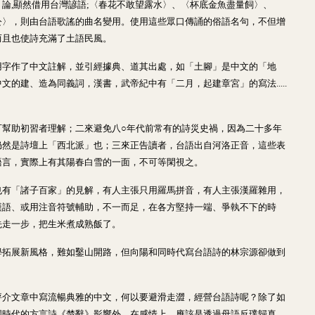
論,顯然借用台灣諺語;〈春花不敢望露水〉、〈杯底金魚盡量飼〉、
公〉，則由台語歌謠的曲名變用。使用這些眾口傳誦的俗語名句，不但增
而且也使詩充滿了土語民風。
用字作了中文註解，並引經據典、道其出處，如「土腳」是中文的「地
文的建、造為同義詞，漢書，武帝紀中有「二月，起建章宮」的寫法.....
可幫助初習者理解；二來避免八○年代前常有的詩災史禍，因為二十多年
仍然是詩壇上「西北派」也；三來正告讀者，台語出自河洛正音，這些表
語言，實際上有其陽春白雪的一面，不可等閑視之。
也有「諸子百家」的見解，有人主張只用羅馬拼音，有人主張漢羅雜用，
漢語、或用注音符號輔助，不一而足，在各方堅持一端、爭執不下的時
先走一步，把生米煮成熟飯了。
學拓展新風格，難如鑿山開路，但向陽和同時代寫台語詩的林宗源卻做到
評介文章中寫流暢典雅的中文，何以要避滑走澀，經營台語詩呢？除了如
國時代的方言詩《楚辭》影響外，在感情上，應該是透過母語反璞歸真、