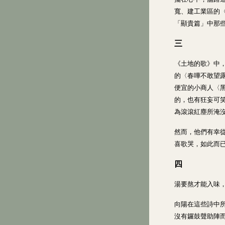
寬、建工業區的
「顯貴篇」中那
三
《土地的歌》中
的〈春嘩不敢望
便宜的小商人〈黑
的，也有狂妄可
為滾滾紅塵所淹
然而，他們有幸
喜歌哭，如此而
四
湯要熬才能入味
向陽在這些詩中
沒有鑼鼓聲助陣