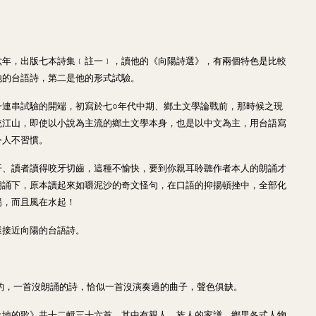
六年，出版七本詩集﹝註一﹞，讀他的《向陽詩選》，有兩個特色是比較
他的台語詩，第二是他的形式試驗。
一連串試驗的開端，初寫於七○年代中期、鄉土文學論戰前，那時候之現
統江山，即使以小說為主流的鄉土文學本身，也是以中文為主，用台語寫
令人不習慣。
汗、讀者讀得咬牙切齒，這種不愉快，要到你親耳聆聽作者本人的朗誦才
朗誦下，原本讀起來如嚼泥沙的奇文怪句，在口語的抑揚頓挫中，全部化
暢，而且風在水起！
樣接近向陽的台語詩。
的，一首沒朗誦的詩，恰似一首沒演奏過的曲子，聲色俱缺。
土地的歌》共十二輯三十六首，其中有親人、族人的家譜，鄉里各式人物