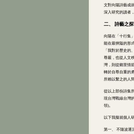
文對向陽詩藝成
深入研究的讀者
二、 詩藝之
向陽在「十行集
能在最狹隘的形
「我對於歷史的
尊嚴，也從人文
灣，則從鄉里情
轉於自尊自重的
所賴以繫之的人
從以上部份詩集
現台灣戰線台灣
領)。
以下我擬就個人
第一、 不隨波