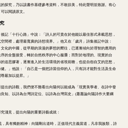
就的探究，乃以該書作基礎參考資料，不敢掠美，特此聲明並致謝。有心
，可以閱讀原文。
探究
」後記「十行心路」中說：「詩人的可貴在於他能以最佳形式承載思想，
式空間裡，處理最寬廣的詩想境界。」他又在「歲月」詩集後記中說：
、文化的中國，從早期的浪漫的夢想的嚮往，已逐漸傾向於理智的應用的
秩序的全盤接受，轉於自然秩序的中心服贗；而對於地理的、現實的台
節的追思膠著，逐漸進入於生活環境的省視前瞻，也從自怨自艾的悲愁，
勇健。」他說：「自己是一個把詩當信仰的人，只有詩才能對生活及生命
間尊嚴加以提昇。」
所提出的詩觀，我們便不難看出向陽何以能成為「現實美學者、在詩中發
的良知、以詩為台灣詩定位、以詩為台灣寫史」(蕭蕭論向陽詩作大要綱
研究淺見，提出向陽的重要詩藝成就：
逐流，具有獨創精神：向陽剛出道時，正值現代主義當道，凡非我族類，詩