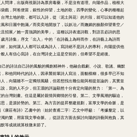
乏人問津，出版商視新詩為票房毒藥，不是沒有道理。向陽作品，植根大
布袋戲，阿爸便當，銀性的仰望，土地的歌，四季的變化，心事的種種起
，台灣土地的歌，都可以入詩，從〈泥土與花〉的片段，就可以知道他的
在風和日麗中飽滿／而奕奕地開放了，以妖冶／而嫵媚的臉顏仰望青空／
並且招展／她一貫強調的美學」。這種以詩表達詩觀，對語言必詩的思
「歲月詩集」序文「出入」中的「在詩義上為時而作，在詩藝上為詩而
題材，如何讓人人都可以成為詩人，寫詩絕不是詩人的專利，向陽提供他
一般人有信心寫詩，在台灣詩史上這是空前的，但希望不是絕後。
他自己的詩法自己詩的風貌的獨創精神外，他融合戲劇、小說、歌謠、幽默
素，和他同時代的詩人，因承襲前輩詩人寫法，面貌模糊，很多早已不知
詩人，向陽雖不一定獨領風騷，但若想找出幾位能與相提並論的，其實並
來說，寫的人不少，但王灝的評論顯然十分肯定向陽的努力：「第一、為
實的台灣刻畫。住這是屬於親情與鄉情的引發。第二、文學風潮的驅迫，
省思，是源於勢的。第三、為方言的提昇整建規劃，富厚文學的命脈，是
陽《康莊有詩》乙書中的〈始於查甫二字〉乙文中呼籲：「考據釐定，以
澄濁約繁，用富我文學命脈。」從語言方面去探討向陽的詩藝與抱負，其
幽默等成就就算枝微末節了。