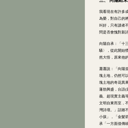
三、 向陽給
我看現在有許多
為榮，對自己的
叫好，只有讀者
問是否會愧對新
向陽自承：「十
騷〉，從此開始
然大悟，原來他
蕭蕭說：「向陽
塊土地，仍然可
塊土地的奇花異
蓬勃興盛，台語(
義、超現實主義
文明自東而至，
灣詩壇。」話雖
小孩」，「金髮
承「一方面借傳