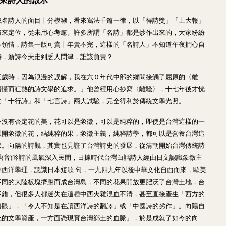
未來詩人的啟示
成名詩人的面目十分模糊，看來寫法千篇一律，以「得詩獎」「上大報」
將來定位，從未用心考慮。許多所謂「名詩」都是炒作出來的，大家紛紛
不領情，詩集一版可賣十年賣不完，這樣的「名詩人」不知道午夜捫心自
詩，新詩今天走到乏人問津，誰該負責？
三歲時，因為浪漫的誤解，我在六０年代中部的鄉間接觸了屈原的〈離
懵懂而狂熱的詩文學的追求。」他曾經用心抄寫〈離騷〉，十七年後才恍
的「十行詩」和「七言詩」兩大試驗，完全得利於傳統文學光照。
並沒有否定花的美，花可以是象徵，可以是純粹的，即使是台灣這樣的一
以開象徵的花，結純粹的果，象徵主義，純粹詩學，都可以是營養台灣這
果。向陽的詩觀，其實也見證了台灣詩史的發展，從清朝開始台灣傳統詩
唐音)吟詩的風氣深入民間，日據時代台灣白話詩人經由日文認識象徵主
等西洋學理，認識日本短歌 句，一九四九年以後中華文化自西而來，歐美
不同的大陸板塊擠壓而成台灣島，不同的花果開放更肥沃了台灣土地，台
不錯，但很多人都迷失在這種中西夾雜混血不清，甚至直接產生「西方的
碧眼」，「令人不知是在讀西洋詩的翻譯」或「中國詩的劣作」。向陽自
統的文學資產，一方面憑現實台灣鄉土的血脈」，於是成就了如今的向