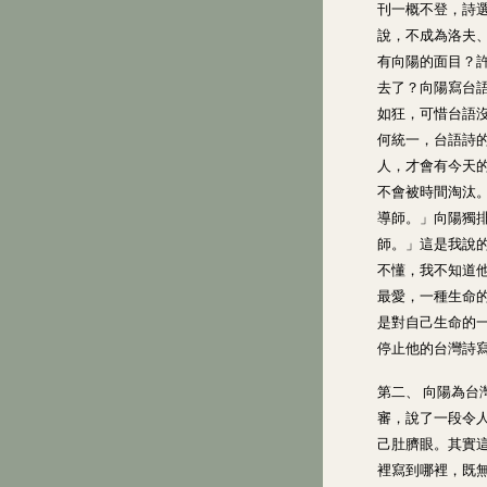
刊一概不登，詩
說，不成為洛夫
有向陽的面目？
去了？向陽寫台
如狂，可惜台語
何統一，台語詩
人，才會有今天
不會被時間淘汰
導師。」向陽獨
師。」這是我說
不懂，我不知道
最愛，一種生命
是對自己生命的
停止他的台灣詩
第二、 向陽為
審，說了一段令
己肚臍眼。其實
裡寫到哪裡，既