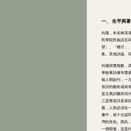
一、 生平與
向陽，本名林淇
民學院民族語言
望」、「種仔」
集。其他詩論、
向陽得獎無數，
學敘事詩優等獎
報人間副刊，一
首詩的藝術成就
是古典詞彙與現
三是整首詩是基
嚴，人類必須在
書中，就十分認
灣的良知。因此
一個暗喻，這是向