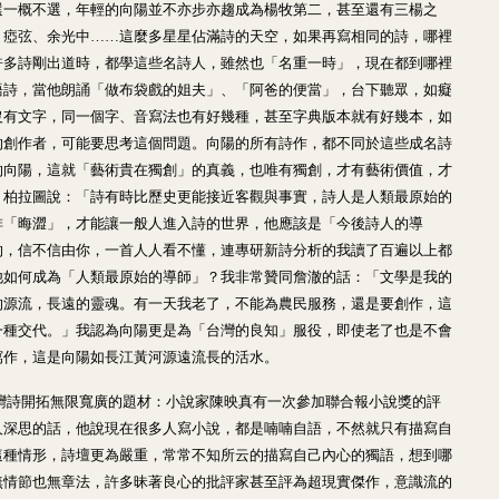
選一概不選，年輕的向陽並不亦步亦趨成為楊牧第二，甚至還有三楊之
、瘂弦、余光中……這麼多星星佔滿詩的天空，如果再寫相同的詩，哪裡
許多詩剛出道時，都學這些名詩人，雖然也「名重一時」，現在都到哪裡
語詩，當他朗誦「做布袋戲的姐夫」、「阿爸的便當」，台下聽眾，如癡
沒有文字，同一個字、音寫法也有好幾種，甚至字典版本就有好幾本，如
的創作者，可能要思考這個問題。向陽的所有詩作，都不同於這些成名詩
的向陽，這就「藝術貴在獨創」的真義，也唯有獨創，才有藝術價值，才
。柏拉圖說：「詩有時比歷史更能接近客觀與事實，詩人是人類最原始的
排「晦澀」，才能讓一般人進入詩的世界，他應該是「今後詩人的導
的，信不信由你，一首人人看不懂，連專研新詩分析的我讀了百遍以上都
他如何成為「人類最原始的導師」？我非常贊同詹澈的話：「文學是我的
的源流，長遠的靈魂。有一天我老了，不能為農民服務，還是要創作，這
一種交代。」我認為向陽更是為「台灣的良知」服役，即使老了也是不會
寫作，這是向陽如長江黃河源遠流長的活水。
台灣詩開拓無限寬廣的題材：小說家陳映真有一次參加聯合報小說獎的評
人深思的話，他說現在很多人寫小說，都是喃喃自語，不然就只有描寫自
這種情形，詩壇更為嚴重，常常不知所云的描寫自己內心的獨語，想到哪
無情節也無章法，許多昧著良心的批評家甚至評為超現實傑作，意識流的