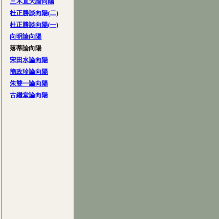
三木直大論向陽
杜正勝談向陽(二)
杜正勝談向陽(一)
向明論向陽
落蒂論向陽
宋田水論向陽
簡政珍論向陽
朱雙一論向陽
古繼堂論向陽