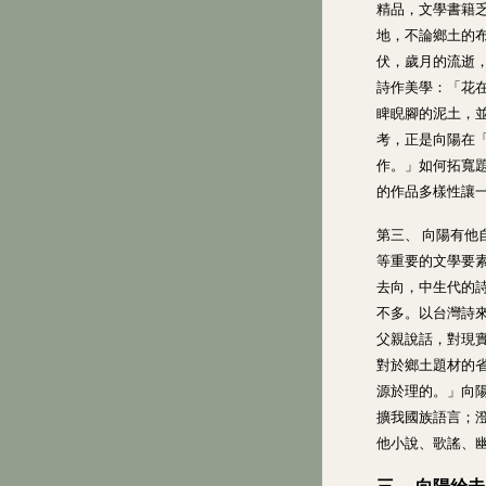
精品，文學書籍
地，不論鄉土的
伏，歲月的流逝
詩作美學：「花
睥睨腳的泥土，
考，正是向陽在
作。」如何拓寬
的作品多樣性讓
第三、 向陽有
等重要的文學要
去向，中生代的
不多。以台灣詩
父親說話，對現
對於鄉土題材的
源於理的。」向
擴我國族語言；
他小說、歌謠、