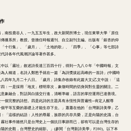
著作
瀁，南投鹿谷人，一九五五年生，政大新聞所博士，現任東華大學「原住
與傳播系所」教授。曾擔任時報週刊、自立副刊主編。出版有「銀杏的仰
、「十行集」、「歲月」、「土地的歌」、「四季」、「心事」等七部詩
現代詩各年代風潮評論等著作甚多。
其中以「霧社」敘述詩長達三百四十行，得到一九八０年「中國時報」文
最為人稱道，名詩人鄭愁予就在一篇「為詩獎拔起高峰的一首詩」(中國時
九八四年九月二十八日。「歲月」詩集亦收錄有此篇大文)乙文中說：「這
有四：一是採用「地支」標明章次，象徵時間的切身與對生靈的關注。二
代意象融合，對話與白描交行進，清晰準確，語言的掌控運用已達善境。
於一個完整的詩想。四是此詩的主題具有永恆性與普遍性─肯定人醒尊
一個平等互榮的基礎上才能生存下去。」蕭蕭在他的「台灣新詩美學」乙
同：「這樣的結語：人性的尊嚴，族群的共存共榮，正是向陽的史識，台
，霧社事件雖然只是台灣史上一個抗日事跡而已，卻有可以是台灣生存的
陽的史觀，台灣歷史的縮影。」(參閱「台灣新詩美學」P280)。以下本