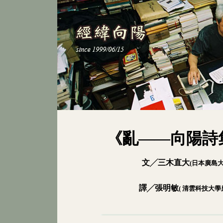
《亂――向陽詩
文╱三木直大
(日本廣島
譯╱張明敏
( 清雲科技大