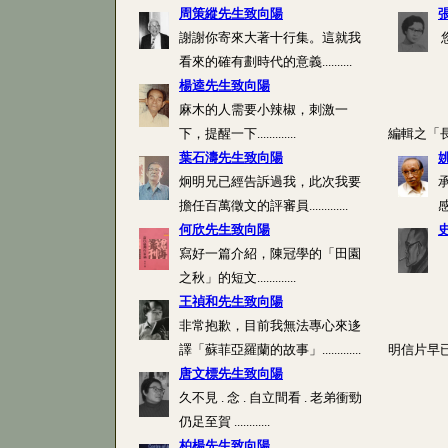
周策縱先生致向陽
謝謝你寄來大著十行集。這就我
看來的確有劃時代的意義..........
楊逵先生致向陽
麻木的人需要小辣椒，刺激一
下，提醒一下.............
編輯之「長崎唐
葉石濤先生致向陽
炯明兄已經告訴過我，此次我要
擔任百萬徵文的評審員.............
感
何欣先生致向陽
寫好一篇介紹，陳冠學的「田園
之秋」的短文.............
王禎和先生致向陽
非常抱歉，目前我無法專心來迻
譯「蘇菲亞羅蘭的故事」.............
明信片早已收到
唐文標先生致向陽
久不見 . 念 . 自立間看 . 老弟衝勁
仍足至賀 ............
柏楊先生致向陽