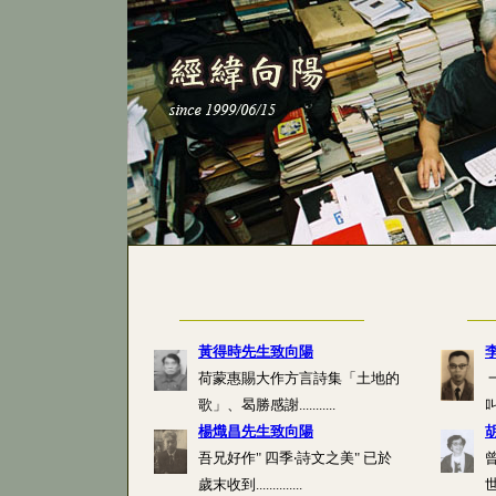
黃得時先生致向陽
荷蒙惠賜大作方言詩集「土地的
歌」、曷勝感謝...........
叫，
楊熾昌先生致向陽
吾兄好作" 四季‧詩文之美" 已於
歲末收到..............
世