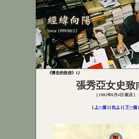
《懷念的批信》12
張秀亞女史
致
[ 1982年6月4日‧新店 ]
[
上一個
]
[
向上
]
[
下一個